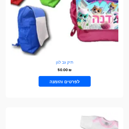
האפשרויות
בעמוד
המוצר
תיק גב לגן
50.00
₪
VIEW PRODUCT
למוצר
זה
יש