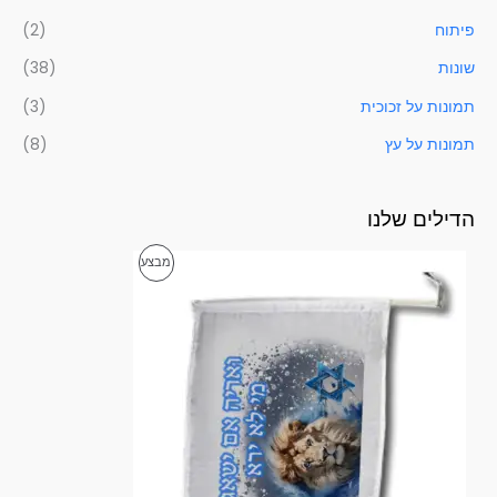
פיתוח
(2)
שונות
(38)
תמונות על זכוכית
(3)
תמונות על עץ
(8)
הדילים שלנו
ט
מ
מבצע
ו
ו
ו
ח
מ
צ
ח
י
ר
ר
י
י
ם
:
ם
3
ב
5