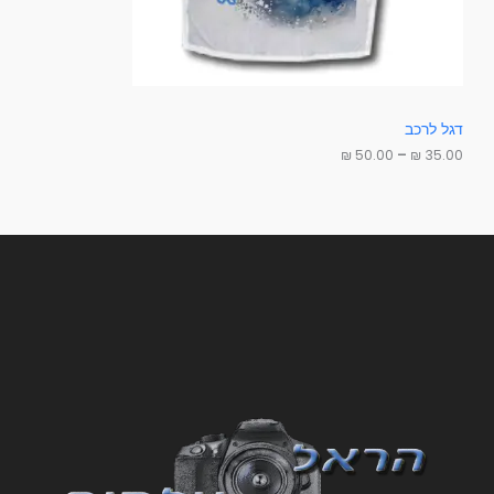
.
מ
0
0
ב
₪
צ
ע
ע
דגל לרכב
ד
₪
50.00
–
₪
35.00
5
0
.
0
0
₪