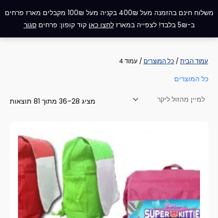
ממוי
ילוג
תפריט
לפי
משלוח חינם בהזמנה מעל 400₪ בקניה מעל 100₪ מקבלים מארז פרחים
מחיר
תוכן
מהז
ב-5₪ בלבד! לצפייה במארז
לחצו כאן
קוד קופון: פרחים
סגור
ליקר
עמוד הבית
/
כל המוצרים
/ עמוד 4
כל המוצרים
מציג 28–36 מתוך 81 תוצאות
למוצר
זה
יש
מספר
סוגים.
ניתן
לבחור
את