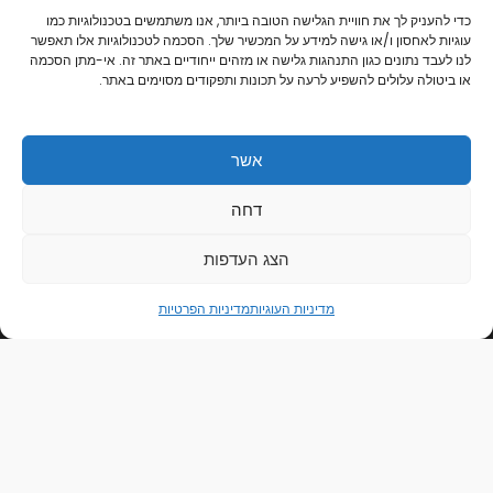
כניסה לחנות
כדי להעניק לך את חוויית הגלישה הטובה ביותר, אנו משתמשים בטכנולוגיות כמו
אודות
עוגיות לאחסון ו/או גישה למידע על המכשיר שלך. הסכמה לטכנולוגיות אלו תאפשר
לנו לעבד נתונים כגון התנהגות גלישה או מזהים ייחודיים באתר זה. אי-מתן הסכמה
צור קשר
או ביטולה עלולים להשפיע לרעה על תכונות ותפקודים מסוימים באתר.
קישורים חשובים
הצהרת נגישות
אשר
מדיניות הפרטיות
תקנון ותנאי שימוש
0
דחה
מדיניות הפרטיות
מדיניות העוגיות
הצג העדפות
מדיניות העוגיות
מדיניות הפרטיות
Copyright © 2026 | הראל צלמים | פיתוח תמונות ומתנות בעיצוב אישי בקרית אתא
Powered By הראל צלמים | פיתוח תמונות ומתנות בעיצוב אישי בקרית אתא
אתר זה מוגן על ידי reCAPTCHA וחל עליו
מדיניות הפרטיות
ו
תנאי השירות
של
גוגל.