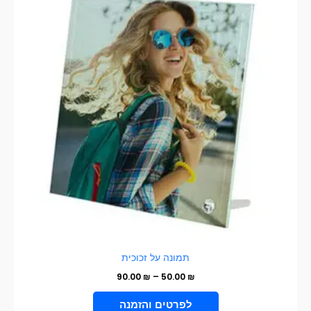
עד
יש
מספר
סוגים.
ניתן
לבחור
את
האפשרויות
בעמוד
המוצר
תמונה על זכוכית
90.00
₪
–
50.00
₪
VIEW PRODUCT