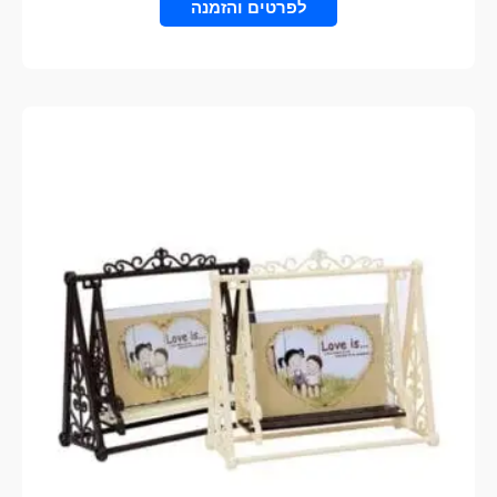
הוספה לסל
למוצר
זה
יש
מספר
סוגים.
ניתן
לבחור
את
האפשרויות
בעמוד
המוצר