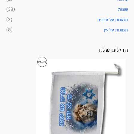
שונות
(38)
תמונות על זכוכית
(3)
תמונות על עץ
(8)
הדילים שלנו
ט
מ
מבצע
ו
ו
ו
ח
מ
צ
ח
י
ר
ר
י
י
ם
:
ם
3
ב
5
.
מ
0