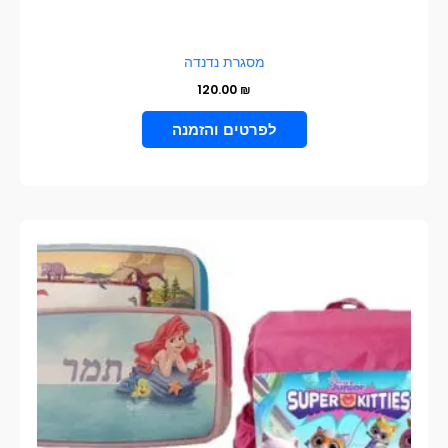
מסגרת נדנדה
120.00
₪
בחר אפשרויות
למוצר
זה
יש
מספר
סוגים.
ניתן
לבחור
את
האפשרויות