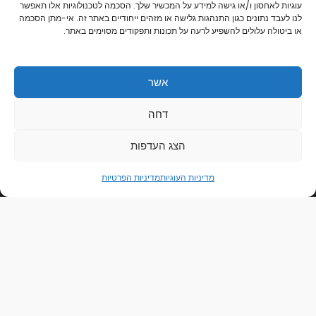
אודות
עוגיות לאחסון ו/או גישה למידע על המכשיר שלך. הסכמה לטכנולוגיות אלו תאפשר
לנו לעבד נתונים כגון התנהגות גלישה או מזהים ייחודיים באתר זה. אי-מתן הסכמה
צור קשר
או ביטולה עלולים להשפיע לרעה על תכונות ותפקודים מסוימים באתר.
קישורים חשובים
הצהרת נגישות
אשר
מדיניות הפרטיות
תקנון ותנאי שימוש
0
דחה
מדיניות הפרטיות
מדיניות העוגיות
הצג העדפות
מדיניות העוגיות
מדיניות הפרטיות
Copyright © 2026 | הראל צלמים | פיתוח תמונות ומתנות בעיצוב אישי בקרית אתא
Powered By הראל צלמים | פיתוח תמונות ומתנות בעיצוב אישי בקרית אתא
אתר זה מוגן על ידי reCAPTCHA וחל עליו
מדיניות הפרטיות
ו
תנאי השירות
של
גוגל.