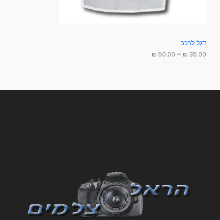
0
ב
₪
צ
ע
ע
דגל לרכב
ד
₪
50.00
–
₪
35.00
5
0
.
0
0
₪