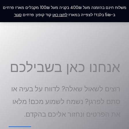
ילוג
תפריט
משלוח חינם בהזמנה מעל 400₪ בקניה מעל 100₪ מקבלים מארז פרחים
תוכן
ב-5₪ בלבד! לצפייה במארז
לחצו כאן
קוד קופון: פרחים
סגור
אנחנו כאן בשבילכם
רוצים לשאול שאלה? לדווח על בעיה או
סתם לפרגן? נשמח לשמוע מכם! מלאו
את הפרטים ונחזור אליכם בהקדם.