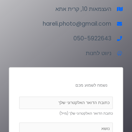
העצמאות 10, קרית אתא
hareli.photo@gmail.com
050-5922643
ניווט לחנות
נשמח לשמוע מכם
ד
ו
כתובת הדואר האלקטרוני שלך (מייל)
א
ר
נ
א