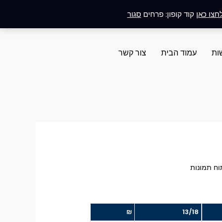
חצו כאן
קוד קופון: פרחים
סגור
ות
עמוד הבית
צור קשר
טווח
וח תמונות
מחירים:
₪
13/18