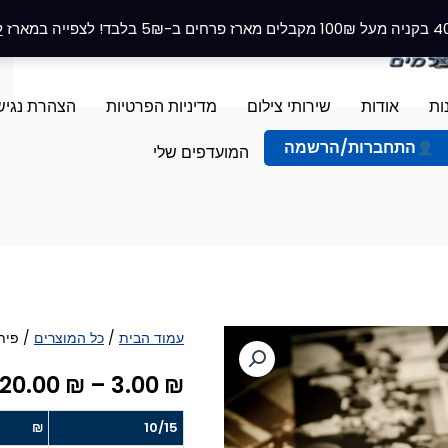
ל
ות
אודות
שירותי צילום
מדיניות הפרטיות
הצהרת נגיש
התחברות/הרשמה
המועדפים שלי
כמות
עמוד הבית
/
כל המוצרים
/ פית
של
20.00
₪
–
3.00
₪
פיתוח
תמונות
₪
10/15