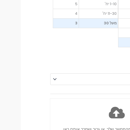
עד
1-10 יח'
5
11-30 יח'
4
מעל 30
3
מהמחשב שלך, או גרור ושחרר אותם כאן