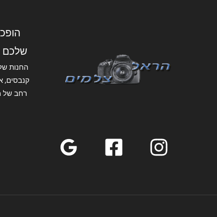
הופכי
שלכם 
החנות של
קנבסים, אל
רחב של מ