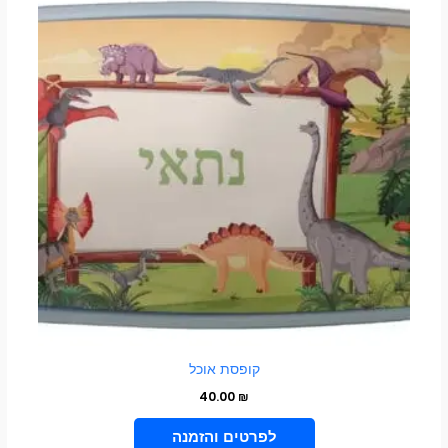
יש
מספר
סוגים.
ניתן
לבחור
את
האפשרויות
בעמוד
המוצר
קופסת אוכל
40.00
₪
VIEW PRODUCT