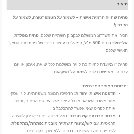
תיאור
פחית שתייה תרמית אישית – לשמור על הטמפרטורה, לשמור על
הזיכרון!
הכירו את השדרוג המושלם לבקבוק השתייה שלכם:
פחית מפלדת
אל-חלד
בנפח
500 מ"ל
, המשלבת עיצוב טרנדי של פחית עם הטאץ'
האישי שלכם!
פחית זו מיועדת להיות בת לוויה מושלמת לכל יציאה, אימון או יום
עבודה, ומאפשרת לכם לשמור על משקאות
יתרונות המוצר המנצחים:
הדפסה אישית ייחודית:
הדפיסו תמונה משפחתית, לוגו עסקי,
מסר מעורר השראה או כל עיצוב אחר על גוף הפחית, והפכו
אותה לפריט שאי אפשר להתבלבל בו.
מכסה חכם עם קש מובנה:
כולל מכסה ייחודי שניתן לסגירה
הרמטית, עם
קש/צינורית שתייה מובנית נפתחת/מתקפלת
,
לשתייה נוחה והיגיינית בדרכים, ללא צורך בקש נפרד.