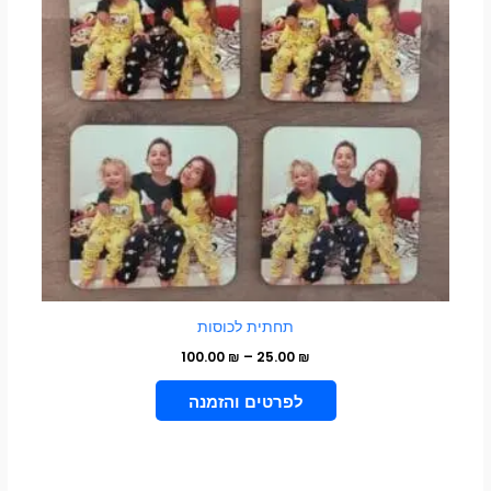
ניתן
לבחור
את
האפשרויות
בעמוד
המוצר
תחתית לכוסות
100.00
₪
–
25.00
₪
בחר אפשרויות