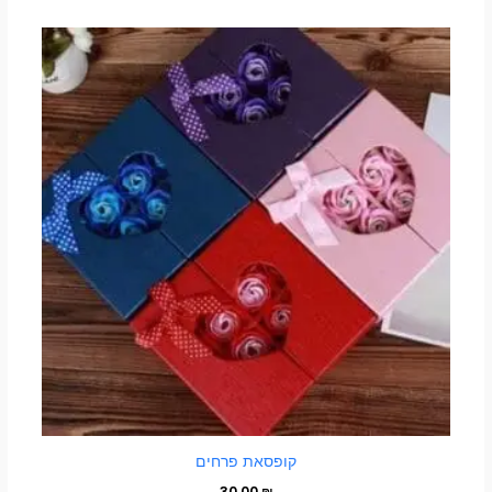
למוצר
זה
יש
מספר
סוגים.
ניתן
לבחור
את
האפשרויות
בעמוד
המוצר
קופסאת פרחים
30.00
₪