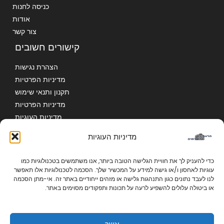
כניסה לחנות
אודות
צור קשר
קישורים חשובים
הצהרת נגישות
מדיניות הפרטיות
תקנון ותנאי שימוש
מדיניות הפרטיות
מדיניות העוגיות
מדיניות העוגיות
כדי להעניק לך את חוויית הגלישה הטובה ביותר, אנו משתמשים בטכנולוגיות כמו
עוגיות לאחסון ו/או גישה למידע על המכשיר שלך. הסכמה לטכנולוגיות אלו תאפשר
לנו לעבד נתונים כגון התנהגות גלישה או מזהים ייחודיים באתר זה. אי-מתן הסכמה
Copyright © 2026 | הראל צלמים | פיתוח תמונות ומתנות בעיצוב אישי בקרית אתא
או ביטולה עלולים להשפיע לרעה על תכונות ותפקודים מסוימים באתר.
Powered By הראל צלמים | פיתוח תמונות ומתנות בעיצוב אישי בקרית אתא
אתר זה מוגן על ידי reCAPTCHA וחל עליו
מדיניות הפרטיות
ו
תנאי השירות
של
גוגל.