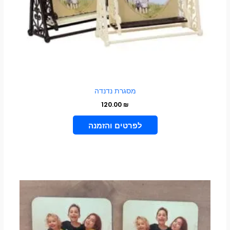
בעמוד
המוצר
מסגרת נדנדה
120.00
₪
בחר אפשרויות
טווח
למוצר
מחירים:
זה
עד
יש
מספר
סוגים.