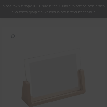
ילוג
תפריט
משלוח חינם בהזמנה מעל 400₪ בקניה מעל 100₪ מקבלים מארז פרחים
תוכן
ב-5₪ בלבד! לצפייה במארז
לחצו כאן
קוד קופון: פרחים
סגור
כמות
של
מסגרת
אקריל
עם
מעמד
עץ