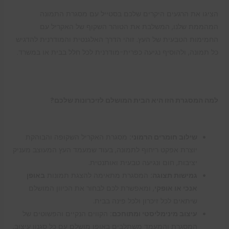
הציגו את הרגעים היקרים שלכם בסטייל עם מסגרת התמונה
המהממת שלנו, המשלבת את הטוהר השקוף של האקריל עם
החמימות הטבעית של העץ. זוהי הדרך האלגנטית והמודרנית להדגיש
כל תמונה, ולהוסיף נגיעה כפרית-מודרנית לכל חלל בבית או במשרד.
למה המסגרת הזו היא הבית המושלם לזיכרונות שלכם?
שילוב חומרים הרמוני:
מסגרת האקריל השקופה והבוהקת
יוצרת אפקט ריחוף לתמונה, בעוד שמעמד העץ המעוצב מעניק
יציבות, חום ונגיעה טבעית ואותנטית.
גמישות תצוגה:
המסגרת מתאימה להצגת תמונות
באופן
אנכי או אופקי
, ומאפשרת לכם לבחור את הכיוון המושלם
שיתאים לכל זיכרון ולכל פינה בבית.
עיצוב מינימליסטי ומתוחכם:
הקווים הנקיים והפשוטים של
המסגרת והמעמד משתלבים באופן מושלם עם כל סגנון עיצוב,