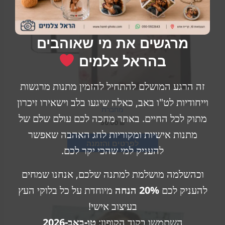
מרגשים את מי שאוהבים
בהראל צלמים
זה הרגע המושלם להתחיל להזמין מתנות מרגשות
וייחודיות לט"ו באב, כאלה שיגעו בלב וישאירו זיכרון
מחברת
מתוק לכל החיים. באתר מחכה לכם עולם שלם של
50.00
₪
מתנות אישיות ומקוריות לחג האהבה שאפשר
VIEW PRODUCT
להעניק למי שהכי יקר לכם.
וכהשלמה מושלמת למתנה שלכם, אנחנו שמחים
להעניק לכם
20% הנחה
מיוחדת על כל בלוקי העץ
טווח
למוצר
מחירים:
בעיצוב אישי!
זה
עד
השתמשו בקוד הקופון:
טו-באב-2026
יש