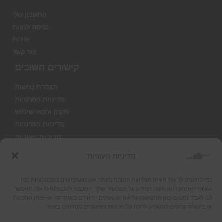
החשבון שלי
כניסה לחנות
אודות
צור קשר
קישורים חשובים
הצהרת נגישות
מדיניות הפרטיות
תקנון ותנאי שימוש
מדיניות הפרטיות
מדיניות העוגיות
מדיניות העוגיות
כדי להעניק לך את חוויית הגלישה הטובה ביותר, אנו משתמשים בטכנולוגיות כמו
עוגיות לאחסון ו/או גישה למידע על המכשיר שלך. הסכמה לטכנולוגיות אלו תאפשר
לנו לעבד נתונים כגון התנהגות גלישה או מזהים ייחודיים באתר זה. אי-מתן הסכמה
Copyright © 2026 | הראל צלמים | פיתוח תמונות ומתנות בעיצוב אישי בקרית אתא
או ביטולה עלולים להשפיע לרעה על תכונות ותפקודים מסוימים באתר.
Powered By הראל צלמים | פיתוח תמונות ומתנות בעיצוב אישי בקרית אתא