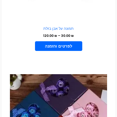
תמונה על אבן בזלת
120.00
₪
–
30.00
₪
VIEW PRODUCT
למוצר
זה
יש
מספר
סוגים.
ניתן
לבחור