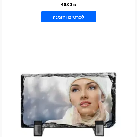
40.00
₪
VIEW PRODUCT
טווח
למוצר
מחירים:
זה
עד
יש
מספר
סוגים.
ניתן
לבחור
את
האפשרויות
בעמוד
המוצר