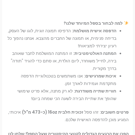
למה לבחור בספל המיוחד שלנו?
הדפסה אישית מושלמת:
הדפיסו תמונה זוגית, לוגו של העסק,
בדיחה פנימית, או תמונה של החברים מהצבא. אנחנו נהפוך כל
רעיון יצירתי למציאות!
המתנה האולטימטיבית:
זו המתנה המושלמת לחבר שאוהב
בירה, לחייל משוחרר, ליום הולדת, או סתם כדי להגיד "תודה"
בדרך מקורית.
איכות שמרגישים:
אנו משתמשים בטכנולוגיית הדפסה
מתקדמת ועמידות לאורך זמן.
חוויית שתייה משודרגת:
לא רק מתנה, אלא פריט שימושי
שהופך את שתיית הבירה לשעה הכי שמחה ביום!
פרטים חשובים:
זהו ספל
זכוכית חלבית 16oz (כ-473 מ"ל)
איכותי,
המגיע מוכן להדפסה האישית שלכם.
הפכו את הרגעים הגדולים לקטעי ההיסטוריה שעל הספל!
שלחו לנו