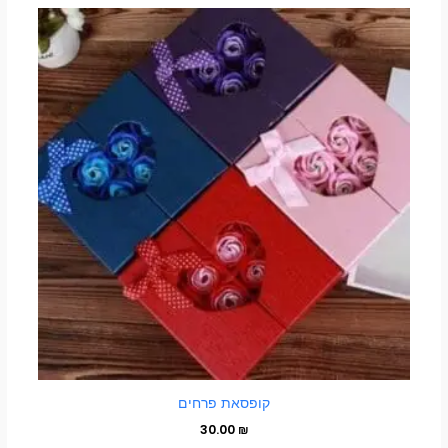
למוצר
זה
יש
מספר
סוגים.
ניתן
לבחור
את
האפשרויות
בעמוד
המוצר
קופסאת פרחים
30.00
₪