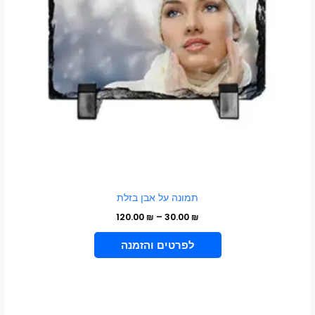
ניתן
לבחור
את
האפשרויות
בעמוד
המוצר
תמונה על אבן בזלת
120.00
₪
–
30.00
₪
VIEW PRODUCT