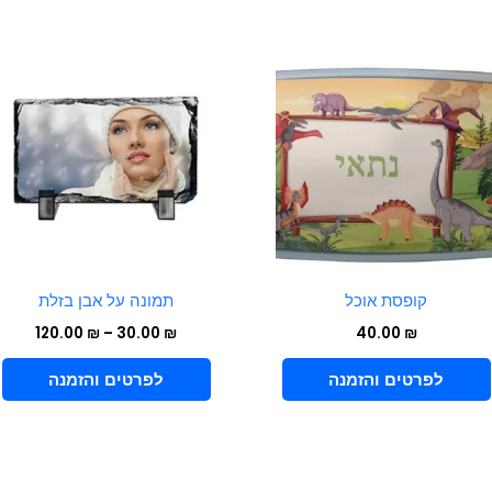
טווח
למוצר
ל
מחירי
זה
ז
עד
יש
י
מספר
מ
סוגים.
ס
ניתן
נ
לבחור
ל
את
א
האפשרויות
ה
קופסת אוכל
תמונה על אבן בזלת
בעמוד
ב
120.00
₪
–
30.00
₪
40.00
₪
המוצר
ה
VIEW PRODUCT
VIEW PRODUCT