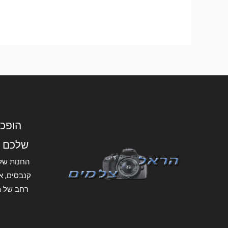
הופכי
שלכם 
החנות של
קנבסים, אל
רחב של מ