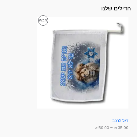
הדילים שלנו
ט
מ
מבצע
ו
ו
ו
ח
מ
צ
ח
י
ר
ר
י
י
ם
:
ם
3
ב
5
.
מ
0
0
ב
₪
צ
ע
ע
דגל לרכב
ד
₪
50.00
–
₪
35.00
5
0