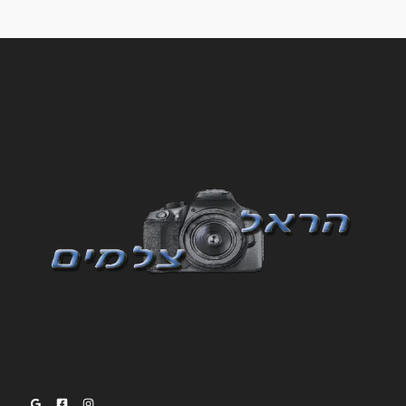
.
0
0
₪