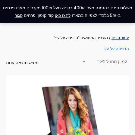
ילוג
תפריט
משלוח חינם בהזמנה מעל 400₪ בקניה מעל 100₪ מקבלים מארז פרחים
תוכן
ב-5₪ בלבד! לצפייה במארז
לחצו כאן
קוד קופון: פרחים
סגור
עמוד הבית
/ מוצרים המתויגים “הדפסה על עץ”
הדפסה על עץ
מציג תוצאה אחת
טווח
למוצר
מחירים:
זה
עד
יש
מספר
סוגים.
ניתן
לבחור
את