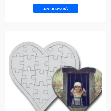
VIEW PRODUCT
למוצר
זה
יש
מספר
סוגים.
ניתן
לבחור
את
האפשרויות
בעמוד
המוצר