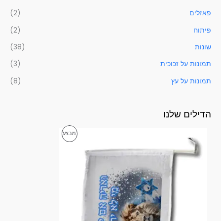
פאזלים
(2)
פיתוח
(2)
שונות
(38)
תמונות על זכוכית
(3)
תמונות על עץ
(8)
הדילים שלנו
ט
מ
מבצע
ו
ו
ו
ח
מ
צ
ח
י
ר
ר
י
י
ם
:
ם