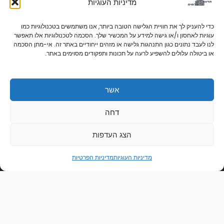
מדיניות העוגיות
החשבון שלי
כניסה לחנות
כדי להעניק לך את חוויית הגלישה הטובה ביותר, אנו משתמשים בטכנולוגיות כמו
אודות
עוגיות לאחסון ו/או גישה למידע על המכשיר שלך. הסכמה לטכנולוגיות אלו תאפשר
לנו לעבד נתונים כגון התנהגות גלישה או מזהים ייחודיים באתר זה. אי-מתן הסכמה
צור קשר
או ביטולה עלולים להשפיע לרעה על תכונות ותפקודים מסוימים באתר.
קישורים חשובים
הצהרת נגישות
אשר
מדיניות הפרטיות
תקנון ותנאי שימוש
0
דחה
מדיניות הפרטיות
מדיניות העוגיות
הצג העדפות
מדיניות העוגיות
מדיניות הפרטיות
Copyright © 2026 | הראל צלמים | פיתוח תמונות ומתנות בעיצוב אישי בקרית אתא
Powered By הראל צלמים | פיתוח תמונות ומתנות בעיצוב אישי בקרית אתא