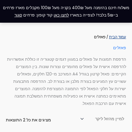
ממוי
ילוג
תפריט
לפי
משלוח חינם בהזמנה מעל 400₪ בקניה מעל 100₪ מקבלים מארז פרחים
מחיר
תוכן
מהז
ב-5₪ בלבד! לצפייה במארז
לחצו כאן
קוד קופון: פרחים
סגור
ליקר
עמוד הבית
/ פאזלים
פאזלים
הדפסת תמונות על פאזלים במגוון דגמים קטגוריה זו כוללת אפשרויות
להדפסה אישית על פאזלים מחומרים וצורות שונות. בין המוצרים
הקיימים: פאזל קרטון בגודל A4 המורכב מ-120 חלקים, ופאזלים
עשויים עץ המגיעים בצורת מלבן או בצורת לב. ההדפסה מתבצעת
ישירות על חלקי הפאזל לפי התמונה המצורפת להזמנה. המוצרים
מתאימים כמתנה אישית או כפעילות משפחתית המשלבת תמונה
אישית עם הרכבת הפאזל.
מציגים את כל ⁦2⁩ התוצאות