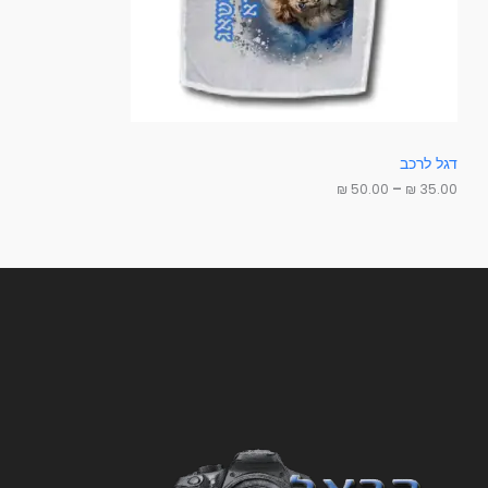
3
ב
5
.
מ
0
0
ב
₪
צ
ע
ע
דגל לרכב
ד
₪
50.00
–
₪
35.00
5
0
.
0
0
₪