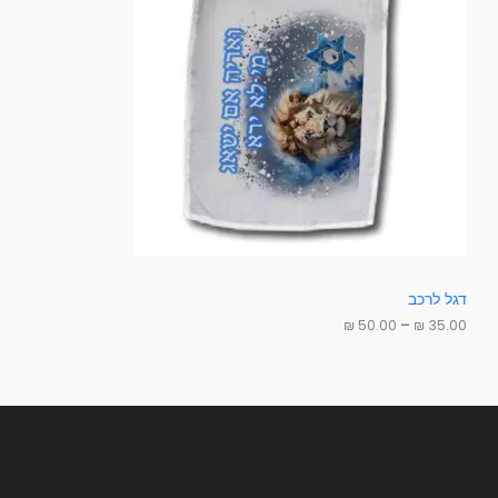
מ
צ
ח
י
ר
ר
י
י
ם
:
ם
3
ב
5
.
מ
0
0
ב
₪
צ
ע
ע
דגל לרכב
ד
₪
50.00
–
₪
35.00
5
0
.
0
0
₪