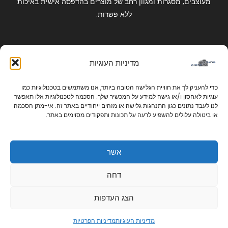
מעוצבים, מסגרות ומגוון רחב של מוצרים בהדפסה אישית באיכות
ללא פשרות.
קישורים מהירים
מדיניות העוגיות
החשבון שלי
כניסה לחנות
כדי להעניק לך את חוויית הגלישה הטובה ביותר, אנו משתמשים בטכנולוגיות כמו
אודות
עוגיות לאחסון ו/או גישה למידע על המכשיר שלך. הסכמה לטכנולוגיות אלו תאפשר
לנו לעבד נתונים כגון התנהגות גלישה או מזהים ייחודיים באתר זה. אי-מתן הסכמה
צור קשר
או ביטולה עלולים להשפיע לרעה על תכונות ותפקודים מסוימים באתר.
קישורים חשובים
הצהרת נגישות
אשר
מדיניות הפרטיות
תקנון ותנאי שימוש
0
דחה
מדיניות הפרטיות
מדיניות העוגיות
הצג העדפות
מדיניות העוגיות
מדיניות הפרטיות