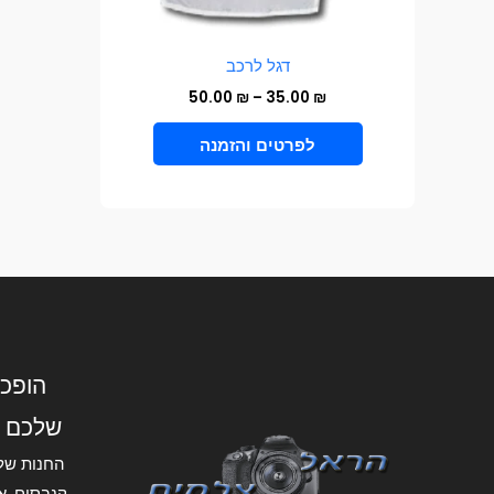
בעמוד
המוצר
דגל לרכב
50.00
₪
–
35.00
₪
VIEW PRODUCT
הופכי
שלכם 
החנות של
קנבסים, אל