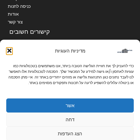
כניסה לחנות
אודות
צור קשר
קישורים חשובים
הצהרת נגישות
מדיניות העוגיות
מדיניות הפרטיות
תקנון ותנאי שימוש
כדי להעניק לך את חוויית הגלישה הטובה ביותר, אנו משתמשים בטכנולוגיות כמו
מדיניות הפרטיות
עוגיות לאחסון ו/או גישה למידע על המכשיר שלך. הסכמה לטכנולוגיות אלו תאפשר
מדיניות העוגיות
לנו לעבד נתונים כגון התנהגות גלישה או מזהים ייחודיים באתר זה. אי-מתן הסכמה
או ביטולה עלולים להשפיע לרעה על תכונות ותפקודים מסוימים באתר.
אשר
Copyright © 2026 | הראל צלמים | פיתוח תמונות ומתנות בעיצוב אישי בקרית אתא
0
דחה
Powered By הראל צלמים | פיתוח תמונות ומתנות בעיצוב אישי בקרית אתא
הצג העדפות
אתר זה מוגן על ידי reCAPTCHA וחל עליו
מדיניות הפרטיות
ו
תנאי השירות
של