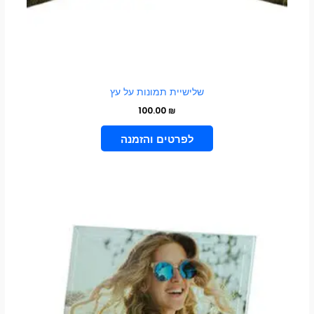
שלישיית תמונות על עץ
100.00
₪
הוספה לסל
טווח
למוצר
מחירים:
זה
עד
יש
מספר
סוגים.
ניתן